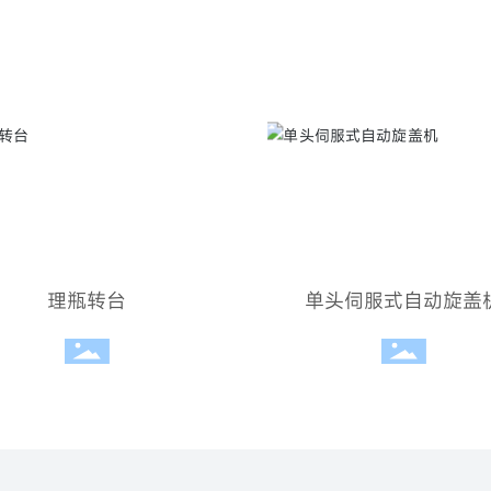
理瓶转台
单头伺服式自动旋盖