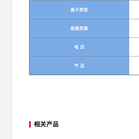
盖子类型
旋盖范围
电 压
气 压
相关产品