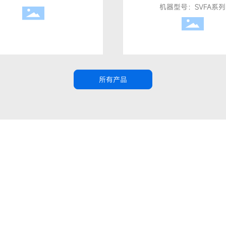
动）
机器型号：SVFA系列
所有产品
关于我们
/ABOUT US
9年，专业从事包装机械的跨国经营与生产制造,经营的产品包括:各类液体
送带等。 广泛地适用于日化农药、油脂、食品、制药等各个行业。我们在