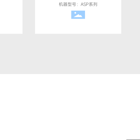
机器型号：ASP系列
灌装机、旋盖机、轧盖机、铝箔封口、
流体包装领域有着丰富的经验，