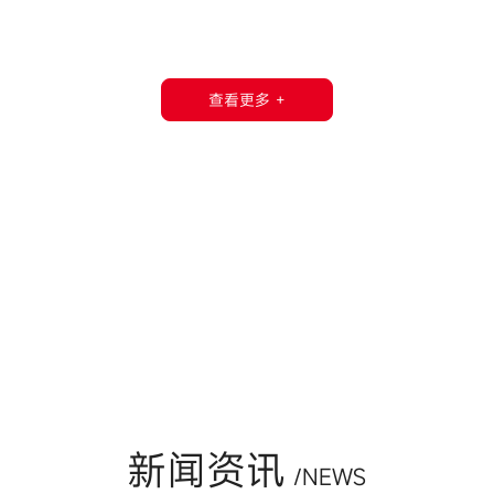
还是有霜类产品，无论是高泡或是腐蚀性产品，我们都会为您提供合理的解
查看更多 +
发展历程
荣誉资质
合作伙伴
新闻资讯
/NEWS