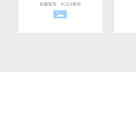
机器型号：FCS-Ⅱ系列
上海赛东科技有限公司成立于199
机喷码机、贴标机、转盘及输